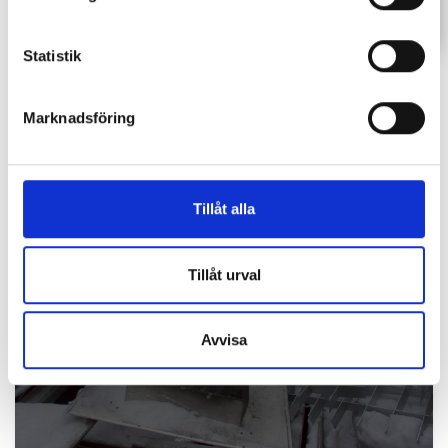
Statistik
Marknadsföring
Tillåt alla
Aluminium
Tillåt urval
Läs mer
Avvisa