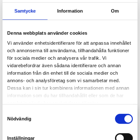
Mässing
Samtycke
Information
Om
Läs mer
Denna webbplats använder cookies
Vi använder enhetsidentifierare för att anpassa innehållet
och annonserna till användarna, tillhandahålla funktioner
för sociala medier och analysera vår trafik. Vi
vidarebefordrar även sådana identifierare och annan
information från din enhet till de sociala medier och
annons- och analysföretag som vi samarbetar med.
Dessa kan i sin tur kombinera informationen med annan
information som du har tillhandahållit eller som de har
samlat in när du har använt deras tjänster.
Gillar du oss? Vänligen dela med dig
Samtyckesval
Rostfritt
till andra! :)
Nödvändig
Läs mer
Inställningar